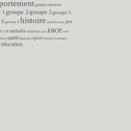
portement
golden retriever
groupe 2
 1
groupe 3
groupe 5
histoire
 6
jeu
groupe 8
identification
race
r
maladie
malinois
LOF
poil
robe
santé
sport
alon
shar peï
terrier écossais
éducation
t