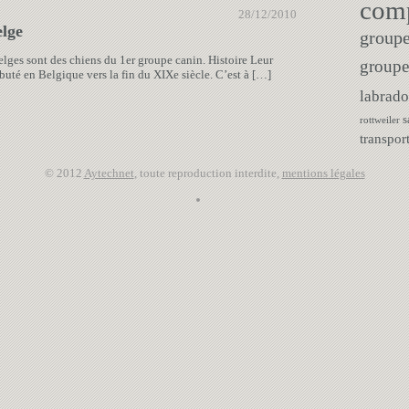
com
28/12/2010
lge
groupe
elges sont des chiens du 1er groupe canin. Histoire Leur
groupe
buté en Belgique vers la fin du XIXe siècle. C’est à […]
labrado
s
rottweiler
transpor
© 2012
Aytechnet
, toute reproduction interdite,
mentions légales