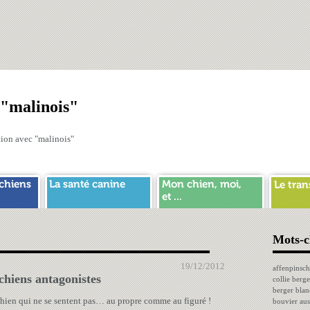
 "malinois"
ation avec "malinois"
Mots-c
19/12/2012
affenpinsch
chiens antagonistes
collie
berge
berger blan
chien qui ne se sentent pas… au propre comme au figuré !
bouvier aus