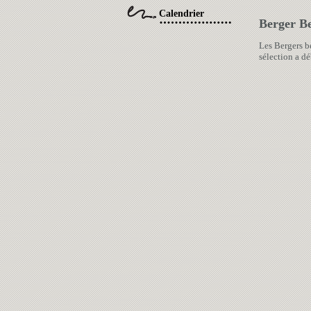
Calendrier
Berger Be
Les Bergers b
sélection a dé