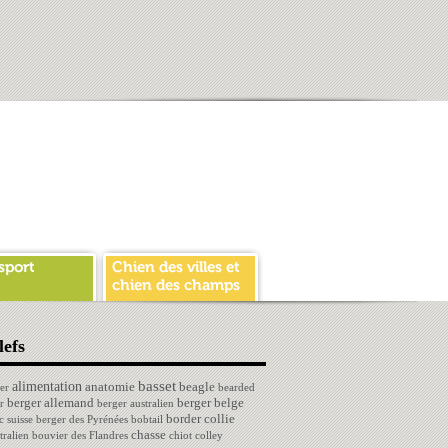
lefs
basset
alimentation
anatomie
beagle
er
bearded
berger allemand
berger belge
r
berger australien
border collie
c suisse
berger des Pyrénées
bobtail
chasse
tralien
bouvier des Flandres
chiot
colley