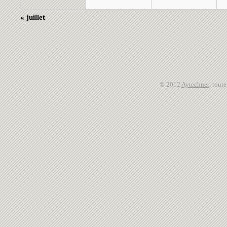
«
juillet
© 2012
Aytechnet
, tout