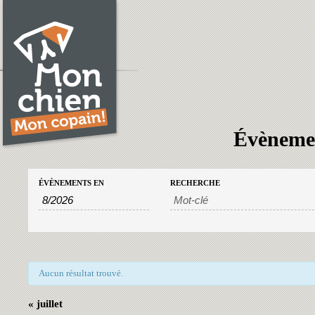
Évènemen
Recherche
Rechercher
ÉVÈNEMENTS EN
RECHERCHE
et
Évènements
navigation
de
vues
Évènements
Aucun résultat trouvé.
«
juillet